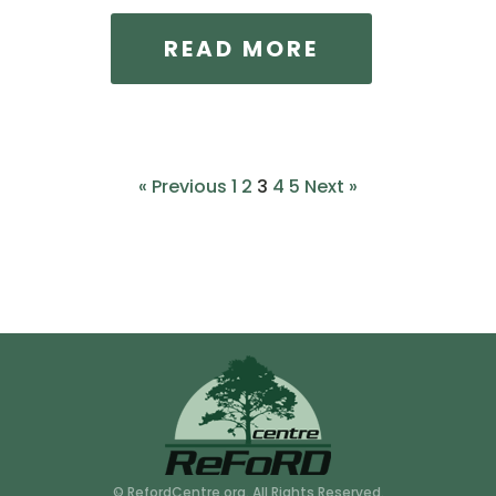
READ MORE
« Previous
1
2
3
4
5
Next »
© RefordCentre.org. All Rights Reserved.